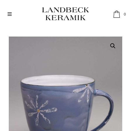
0
SHOP
RESTAURANTGESCHIRR
SETS
ABOUT
MÄRKTE & HÄNDLER