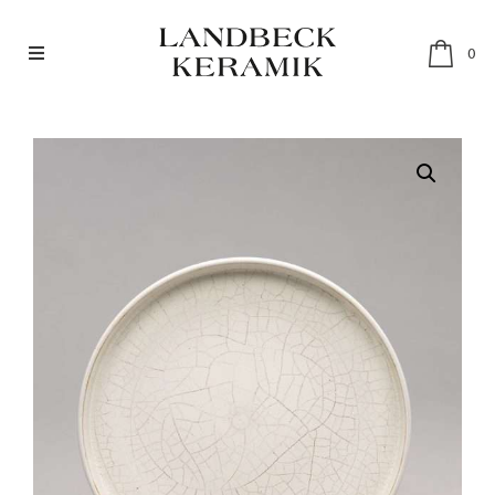
0
SHOP
RESTAURANTGESCHIRR
SETS
ABOUT
MÄRKTE & HÄNDLER