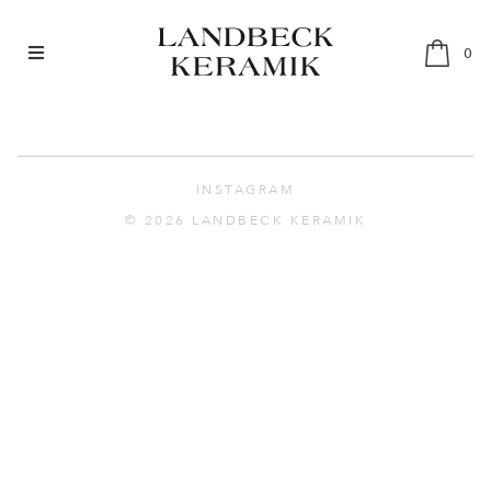
0
SHOP
RESTAURANTGESCHIRR
INSTAGRAM
SETS
© 2026 LANDBECK KERAMIK
ABOUT
MÄRKTE & HÄNDLER