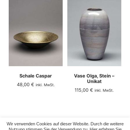
Schale Caspar
Vase Olga, Stein –
Unikat
48,00
€
inkl. MwSt.
115,00
€
inkl. MwSt.
Wir verwenden Cookies auf dieser Website. Durch die weitere
INSTAGRAM
Nutzung stimmen Sie der Verwendung zu. Hier erfahren Sie