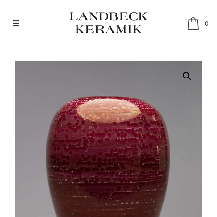
0
SHOP
RESTAURANTGESCHIRR
SETS
ABOUT
MÄRKTE & HÄNDLER