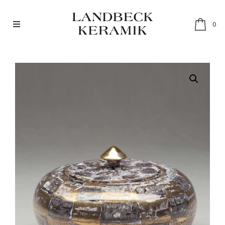
0
SHOP
RESTAURANTGESCHIRR
SETS
ABOUT
MÄRKTE & HÄNDLER